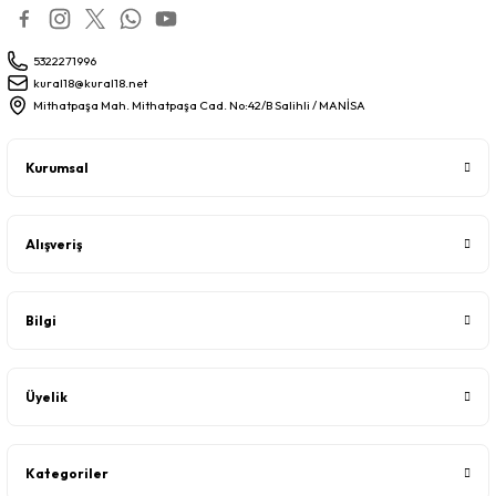
5322271996
kural18@kural18.net
Mithatpaşa Mah. Mithatpaşa Cad. No:42/B Salihli / MANİSA
Kurumsal
Alışveriş
Bilgi
Üyelik
Kategoriler