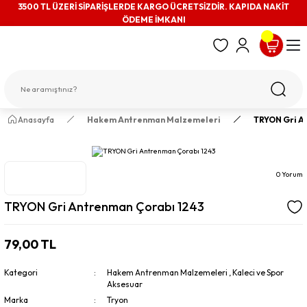
3500 TL ÜZERİ SİPARİŞLERDE KARGO ÜCRETSİZDİR. KAPIDA NAKİT
ÖDEME İMKANI
Anasayfa
Hakem Antrenman Malzemeleri
TRYON Gri A
0 Yorum
TRYON Gri Antrenman Çorabı 1243
79,00 TL
Kategori
Hakem Antrenman Malzemeleri
,
Kaleci ve Spor
Aksesuar
Marka
Tryon