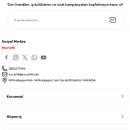
Tüm trendleri, iş birliklerini ve özel kampanyaları keşfetmeye hazır ol!
Sosyal Medya
#kural18
5322271996
kural18@kural18.net
Mithatpaşa Mah. Mithatpaşa Cad. No:42/B Salihli / MANİSA
Kurumsal
Alışveriş