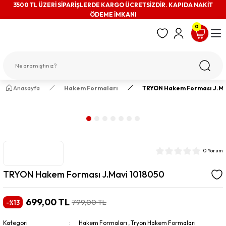
3500 TL ÜZERİ SİPARİŞLERDE KARGO ÜCRETSİZDİR. KAPIDA NAKİT
ÖDEME İMKANI
0
Anasayfa
Hakem Formaları
TRYON Hakem Forması J.Ma
0 Yorum
TRYON Hakem Forması J.Mavi 1018050
699,00 TL
799,00 TL
-%13
Kategori
Hakem Formaları
,
Tryon Hakem Formaları