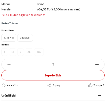
Marka
Tryon
Havale
664,05 TL (%5,00 havale indirimi)
*71,54 TL den başlayan taksitlerle!
Beden Tablosu
Uzun-Kısa
Kısa Kol
Uzun Kol
Beden
S
M
L
XL
2XL
Sepete Ekle
Yorum Yaz
Paylaş
Tavsiye Et
Ürün Bilgisi