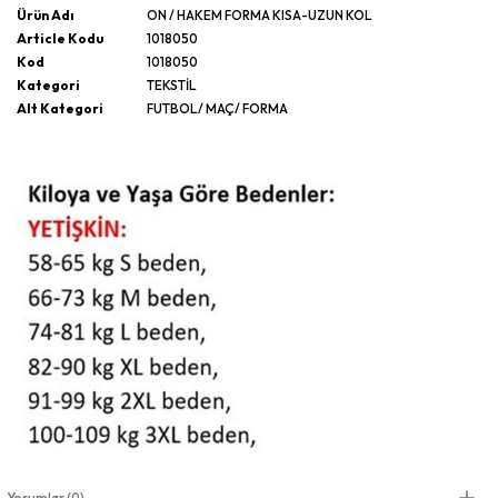
Ürün Adı
ON / HAKEM FORMA KISA-UZUN KOL
Article Kodu
1018050
Kod
1018050
Kategori
TEKSTİL
Alt Kategori
FUTBOL/ MAÇ/ FORMA
Yorumlar (0)