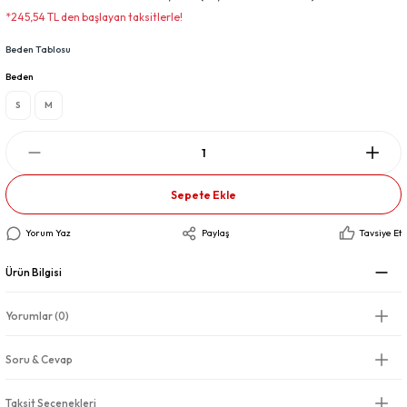
*245,54 TL den başlayan taksitlerle!
Beden Tablosu
Beden
S
M
Sepete Ekle
Yorum Yaz
Paylaş
Tavsiye Et
Ürün Bilgisi
Yorumlar (0)
Soru & Cevap
Taksit Seçenekleri