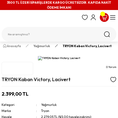
3500 TL ÜZERİ SİPARİŞLERDE KARGO ÜCRETSİZDİR. KAPIDA NAKİT
ÖDEME İMKANI
Anasayfa
Yağmurluk
TRYON Kaban Victory, Lacivert
0 Yorum
TRYON Kaban Victory, Lacivert
2.399,00 TL
Kategori
Yağmurluk
Marka
Tryon
Havale
2.279,05 TL (%5,00 havale indirimi)