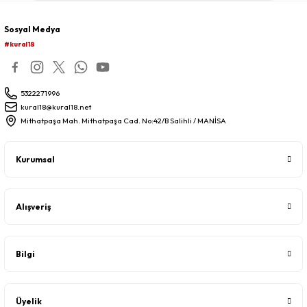
Sosyal Medya
#kural18
5322271996
kural18@kural18.net
Mithatpaşa Mah. Mithatpaşa Cad. No:42/B Salihli / MANİSA
Kurumsal
Alışveriş
Bilgi
Üyelik