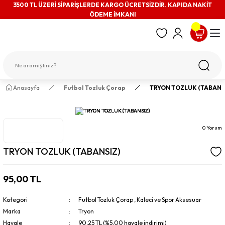
3500 TL ÜZERİ SİPARİŞLERDE KARGO ÜCRETSİZDİR. KAPIDA NAKİT
ÖDEME İMKANI
Anasayfa
Futbol Tozluk Çorap
TRYON TOZLUK (TABANS
0 Yorum
TRYON TOZLUK (TABANSIZ)
95,00 TL
Kategori
Futbol Tozluk Çorap
,
Kaleci ve Spor Aksesuar
Marka
Tryon
Havale
90,25 TL (%5,00 havale indirimi)