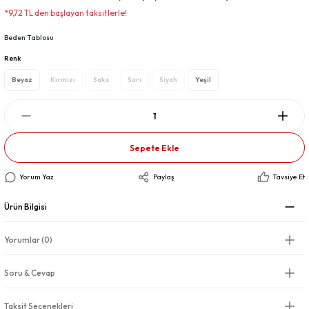
*9,72 TL den başlayan taksitlerle!
Beden Tablosu
Renk
Beyaz
Kırmızı
Saks
Sarı
Siyah
Yeşil
Sepete Ekle
Yorum Yaz
Paylaş
Tavsiye Et
Ürün Bilgisi
Yorumlar (0)
Soru & Cevap
Taksit Seçenekleri