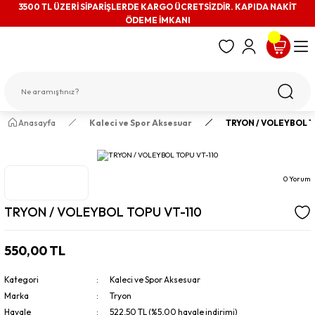
3500 TL ÜZERİ SİPARİŞLERDE KARGO ÜCRETSİZDİR. KAPIDA NAKİT
ÖDEME İMKANI
Anasayfa
Kaleci ve Spor Aksesuar
TRYON / VOLEYBOL T
0 Yorum
TRYON / VOLEYBOL TOPU VT-110
550,00 TL
Kategori
Kaleci ve Spor Aksesuar
Marka
Tryon
Havale
522,50 TL (%5,00 havale indirimi)