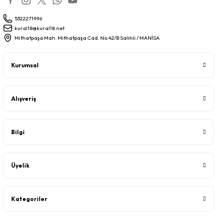
5322271996
kural18@kural18.net
Mithatpaşa Mah. Mithatpaşa Cad. No:42/B Salihli / MANİSA
Kurumsal
Alışveriş
Bilgi
Üyelik
Kategoriler