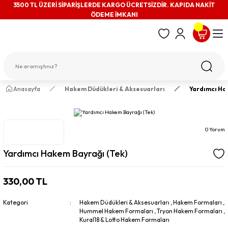
3500 TL ÜZERİ SİPARİŞLERDE KARGO ÜCRETSİZDİR. KAPIDA NAKİT
ÖDEME İMKANI
Anasayfa
Hakem Düdükleri & Aksesuarları
Yardımcı Ha
0 Yorum
Yardımcı Hakem Bayrağı (Tek)
330,00 TL
Kategori
Hakem Düdükleri & Aksesuarları
,
Hakem Formaları
,
Hummel Hakem Formaları
,
Tryon Hakem Formaları
,
Kural18 & Lotto Hakem Formaları