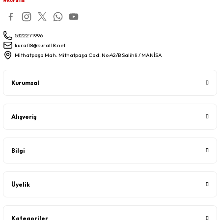
#kural18
5322271996
kural18@kural18.net
Mithatpaşa Mah. Mithatpaşa Cad. No:42/B Salihli / MANİSA
Kurumsal
Alışveriş
Bilgi
Üyelik
Kategoriler