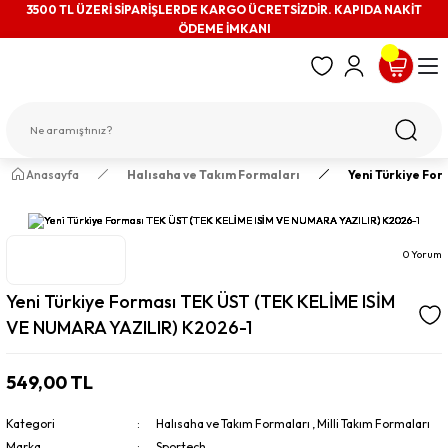
3500 TL ÜZERİ SİPARİŞLERDE KARGO ÜCRETSİZDİR. KAPIDA NAKİT
ÖDEME İMKANI
Anasayfa
Halısaha ve Takım Formaları
Yeni Türkiye Fo
0 Yorum
Yeni Türkiye Forması TEK ÜST (TEK KELİME ISİM
VE NUMARA YAZILIR) K2026-1
549,00 TL
Kategori
Halısaha ve Takım Formaları
,
Milli Takım Formaları
Marka
Sportech