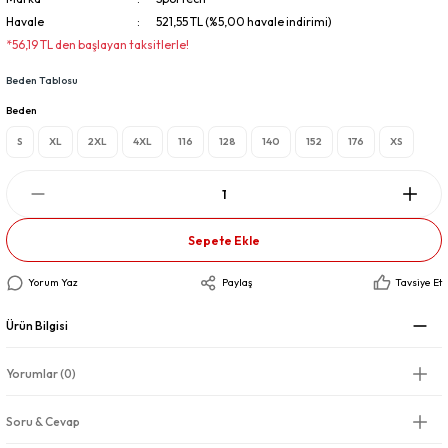
Havale
521,55 TL (%5,00 havale indirimi)
*56,19 TL den başlayan taksitlerle!
Beden Tablosu
Beden
S
XL
2XL
4XL
116
128
140
152
176
XS
Sepete Ekle
Yorum Yaz
Paylaş
Tavsiye Et
Ürün Bilgisi
Yorumlar (0)
Soru & Cevap