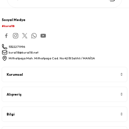
Sosyal Medya
#kural18
5322271996
kural18@kural18.net
Mithatpaşa Mah. Mithatpaşa Cad. No:42/B Salihli / MANİSA
Kurumsal
Alışveriş
Bilgi