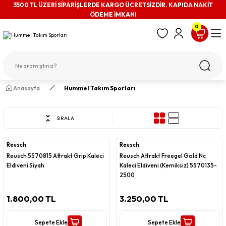
3500 TL ÜZERİ SİPARİŞLERDE KARGO ÜCRETSİZDİR. KAPIDA NAKİT
ÖDEME İMKANI
0
Anasayfa
Hummel Takım Sporları
SIRALA
Reusch
Reusch
Reusch 5570815 Attrakt Grip Kaleci
Reusch Attrakt Freegel Gold Nc
Eldiveni Siyah
Kaleci Eldiveni (Kemiksiz) 5570135-
2500
1.800,00 TL
3.250,00 TL
Sepete Ekle
Sepete Ekle