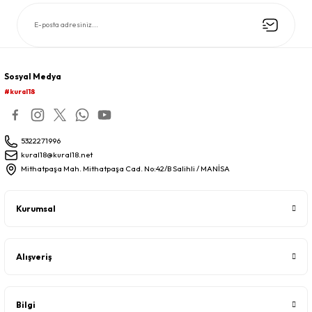
Sosyal Medya
#kural18
5322271996
kural18@kural18.net
Mithatpaşa Mah. Mithatpaşa Cad. No:42/B Salihli / MANİSA
Kurumsal
Alışveriş
Bilgi