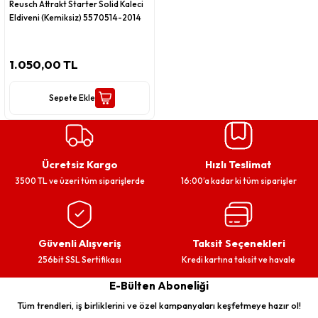
Reusch Attrakt Starter Solid Kaleci
Eldiveni (Kemiksiz) 5570514-2014
1.050,00 TL
Sepete Ekle
Ücretsiz Kargo
Hızlı Teslimat
3500 TL ve üzeri tüm siparişlerde
16:00’a kadar ki tüm siparişler
Güvenli Alışveriş
Taksit Seçenekleri
256bit SSL Sertifikası
Kredi kartına taksit ve havale
E-Bülten Aboneliği
Tüm trendleri, iş birliklerini ve özel kampanyaları keşfetmeye hazır ol!