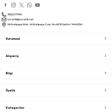
5322271996
kural18@kural18.net
Mithatpaşa Mah. Mithatpaşa Cad. No:42/B Salihli / MANİSA
Kurumsal
Alışveriş
Bilgi
Üyelik
Kategoriler