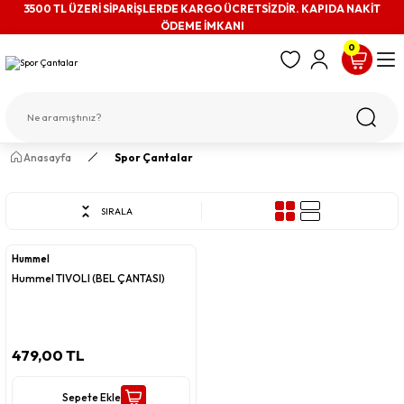
3500 TL ÜZERİ SİPARİŞLERDE KARGO ÜCRETSİZDİR. KAPIDA NAKİT
ÖDEME İMKANI
0
Anasayfa
Spor Çantalar
SIRALA
Hummel
Hummel TIVOLI (BEL ÇANTASI)
479,00 TL
Sepete Ekle