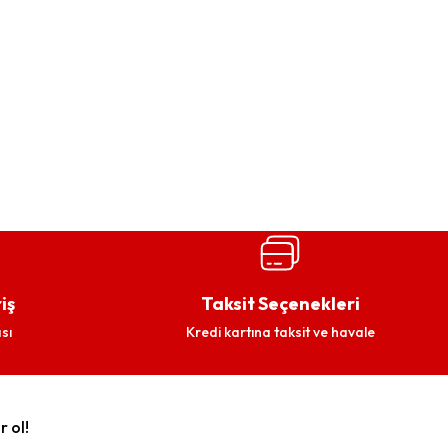
iş
Taksit Seçenekleri
sı
Kredi kartına taksit ve havale
r ol!