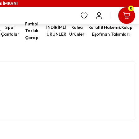
E İMKANI
0
Futbol
Spor
İNDİRİMLİ
Kaleci
Kural18 Hakem&Kulüp
Tozluk
Çantalar
ÜRÜNLER
Ürünleri
Eşofman Takımları
Çorap