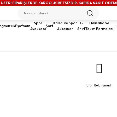
 ÜZERİ SİPARİŞLERDE KARGO ÜCRETSİZDİR. KAPIDA NAKİT ÖDEM
Spor
Kaleci ve Spor
T-
Halısaha ve
ağmurluk
Eşofman
Şort
Ayakkabı
Aksesuar
Shirt
Takım Formaları
Ürün Bulunamadı.