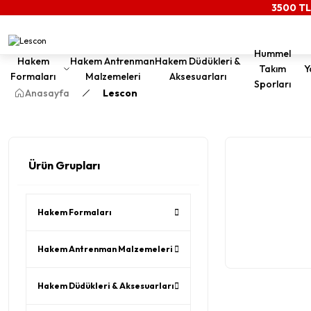
3500 TL
Hummel
Hakem
Hakem Antrenman
Hakem Düdükleri &
Takım
Y
Formaları
Malzemeleri
Aksesuarları
Sporları
Anasayfa
Lescon
Ürün Grupları
Hakem Formaları
Hakem Antrenman Malzemeleri
Hakem Düdükleri & Aksesuarları