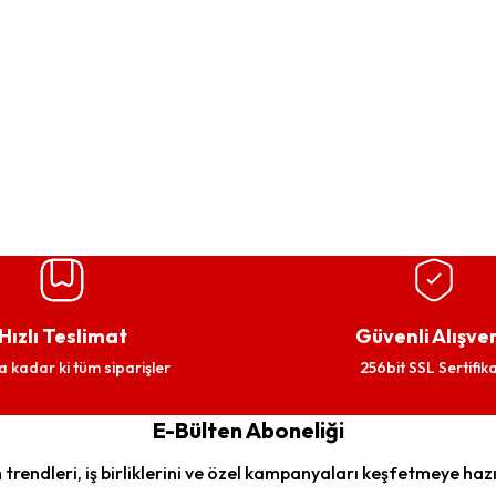
Hızlı Teslimat
Güvenli Alışver
a kadar ki tüm siparişler
256bit SSL Sertifika
E-Bülten Aboneliği
trendleri, iş birliklerini ve özel kampanyaları keşfetmeye hazı