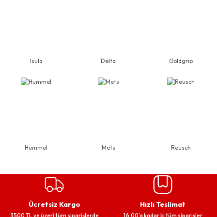
Isula
Delta
Goldgrip
Hummel
Mets
Reusch
Ücretsiz Kargo
Hızlı Teslimat
3500 TL ve üzeri tüm siparişlerde
16:00’a kadar ki tüm siparişler