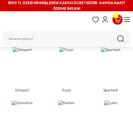
3500 TL ÜZERİ SİPARİŞLERDE KARGO ÜCRETSİZDİR. KAPIDA NAKİT
ÖDEME İMKANI
Uhlsport
Tryon
Sportech