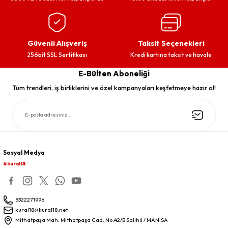
Güvenli Alışveriş
Taksit Seçenekleri
256bit SSL Sertifikası
Kredi kartına taksit ve havale
E-Bülten Aboneliği
Tüm trendleri, iş birliklerini ve özel kampanyaları keşfetmeye hazır ol!
Sosyal Medya
#kural18
5322271996
kural18@kural18.net
Mithatpaşa Mah. Mithatpaşa Cad. No:42/B Salihli / MANİSA