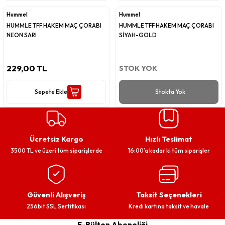
Hummel
Hummel
HUMMLE TFF HAKEM MAÇ ÇORABI
HUMMLE TFF HAKEM MAÇ ÇORABI
NEON SARI
SİYAH-GOLD
229,00 TL
STOK YOK
Sepete Ekle
Stokta Yok
Ücretsiz Kargo
Hızlı Teslimat
3500 TL ve üzeri tüm siparişlerde
16:00’a kadar ki tüm siparişler
Güvenli Alışveriş
Taksit Seçenekleri
256bit SSL Sertifikası
Kredi kartına taksit ve havale
E-Bülten Aboneliği