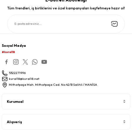
Tüm trendleri, iş birliklerini ve özel kampanyaları keşfetmeye hazır ol!
Sosyal Medya
#kural18
5322271996
kural18@kural18.net
Mithatpaşa Mah. Mithatpaşa Cad. No:42/B Salihli / MANİSA
Kurumsal
Alışveriş