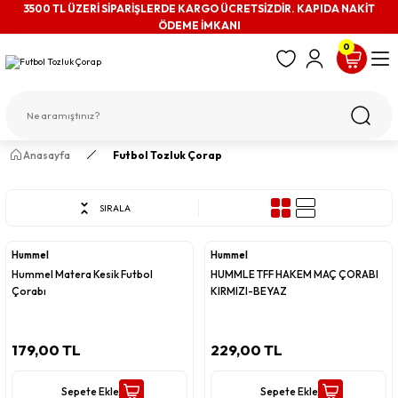
3500 TL ÜZERİ SİPARİŞLERDE KARGO ÜCRETSİZDİR. KAPIDA NAKİT
ÖDEME İMKANI
0
Anasayfa
Futbol Tozluk Çorap
SIRALA
Hummel
Hummel
Hummel Matera Kesik Futbol
HUMMLE TFF HAKEM MAÇ ÇORABI
Çorabı
KIRMIZI-BEYAZ
179,00 TL
229,00 TL
Sepete Ekle
Sepete Ekle