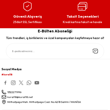
Güvenli Alışveriş
Taksit Seçenekleri
256bit SSL Sertifikası
Kredi kartına taksit ve havale
E-Bülten Aboneliği
Tüm trendleri, iş birliklerini ve özel kampanyaları keşfetmeye hazır ol!
Sosyal Medya
#kural18
5322271996
kural18@kural18.net
Mithatpaşa Mah. Mithatpaşa Cad. No:42/B Salihli / MANİSA