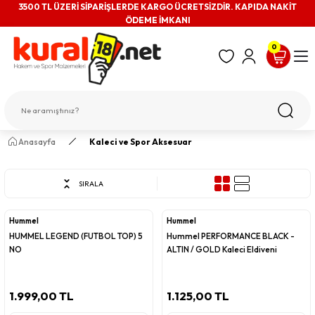
3500 TL ÜZERİ SİPARİŞLERDE KARGO ÜCRETSİZDİR. KAPIDA NAKİT
ÖDEME İMKANI
0
Anasayfa
Kaleci ve Spor Aksesuar
SIRALA
Hummel
Hummel
HUMMEL LEGEND (FUTBOL TOP) 5
Hummel PERFORMANCE BLACK -
NO
ALTIN / GOLD Kaleci Eldiveni
1.999,00 TL
1.125,00 TL