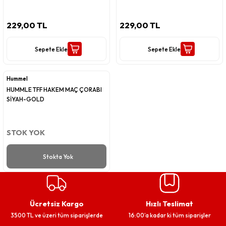
229,00 TL
229,00 TL
Sepete Ekle
Sepete Ekle
Hummel
HUMMLE TFF HAKEM MAÇ ÇORABI
SİYAH-GOLD
STOK YOK
Stokta Yok
Ücretsiz Kargo
Hızlı Teslimat
3500 TL ve üzeri tüm siparişlerde
16:00’a kadar ki tüm siparişler